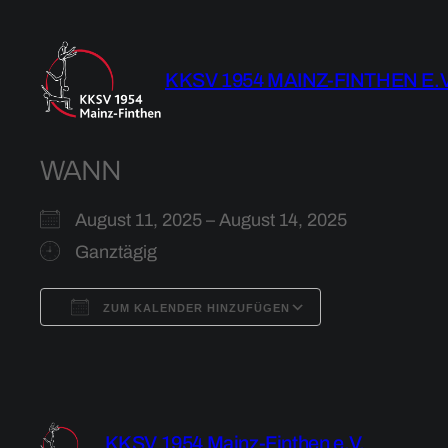
Zum
Inhalt
springen
KKSV 1954 MAINZ-FINTHEN E.V
WANN
August 11, 2025 – August 14, 2025
Ganztägig
ZUM KALENDER HINZUFÜGEN
ICS herunterladen
Google Kalen
KKSV 1954 Mainz-Finthen e.V.