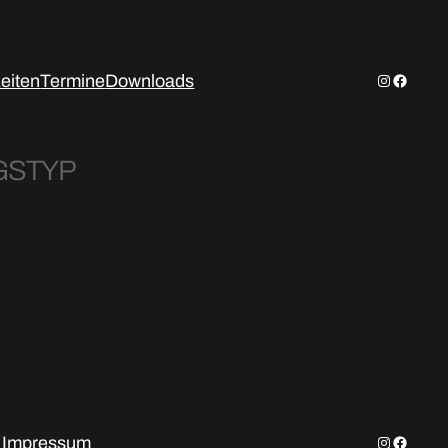
Instagram
Facebo
zeiten
Termine
Downloads
GSTYP
ice 365
Outlook Live
Instagram
Facebo
/ Impressum