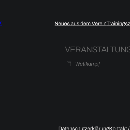
.
Neues aus dem Verein
Trainings
VERANSTALTUN
Wettkampf
der
iCalendar
Off
Datenschutzerklärung
Kontakt 