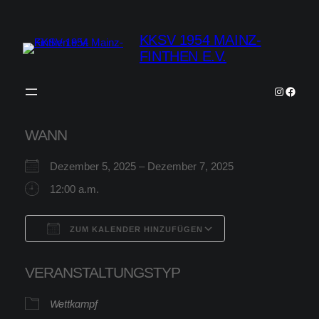
Zum
Inhalt
KKSV 1954 MAINZ-
springen
FINTHEN E.V.
Instagra
Faceb
WANN
Dezember 5, 2025 – Dezember 7, 2025
12:00 a.m.
ZUM KALENDER HINZUFÜGEN
ICS herunterladen
Google Kalender
VERANSTALTUNGSTYP
Wettkampf