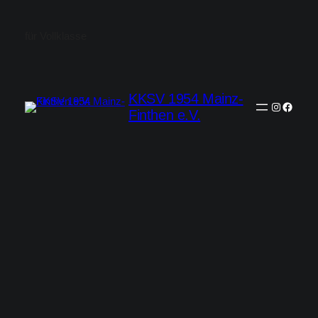
für Vollklasse
KKSV 1954 Mainz-
Instagra
Faceb
Finthen e.V.